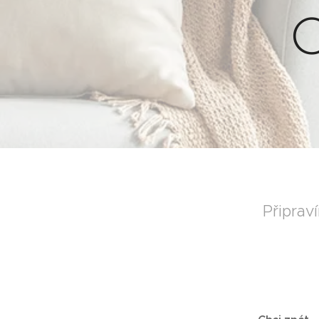
O
Připrav