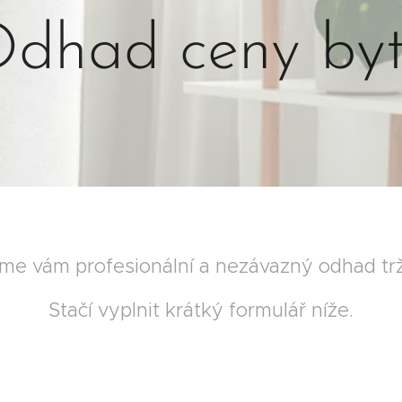
dhad ceny by
íme vám profesionální a nezávazný odhad trž
Stačí vyplnit krátký formulář níže.