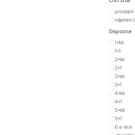
Chci znát
prodejní
nájemní 
Dispozice
1+kk
1+1
2+kk
2+1
3+kk
3+1
4+kk
4+1
5+kk
5+1
6 a více