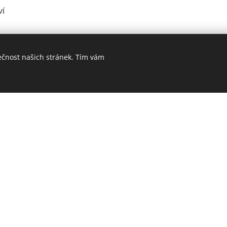
ví
ečnost našich stránek. Tím vám
í
érový