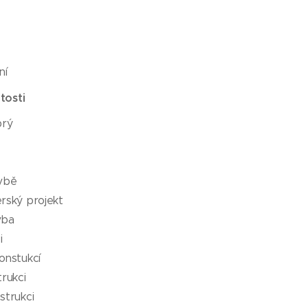
ní
tosti
brý
vbě
rský projekt
vba
i
onstukcí
trukci
strukci