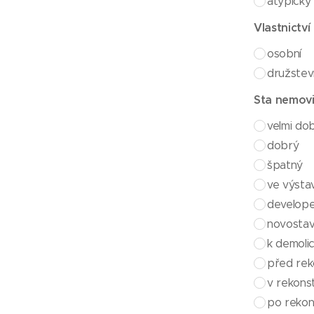
atypický
Vlastnictví
osobní
družstev
Sta nemovi
velmi do
dobrý
špatný
ve výsta
develope
novosta
k demolic
před rek
v rekons
po rekon