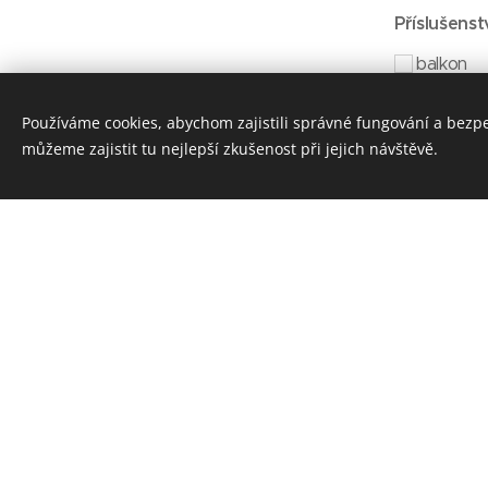
Příslušenst
balkon
lodžie
Používáme cookies, abychom zajistili správné fungování a bezp
terasa
můžeme zajistit tu nejlepší zkušenost při jejich návštěvě.
zahrada
skep
parkován
garáž
výtah
bezbari
Stavba
cihla
panel
smíšená