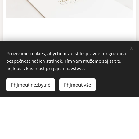
Rádi Vám představíme naše neveřejné investiční
Používáme cookies, abychom zajistili správné fungování a
příležitosti.
bezpečnost našich stránek. Tím vám můžeme zajistit tu
12 nabídkami činžovních
Aktuálně disponujeme
nejlepší zkušenost při jejich návštěvě.
domů v Praze
108 byty
a
k prodeji.
Přijmout nezbytné
Přijmout vše
Neváhejte nás kontaktovat a domluvit si
osobní
, kde Vám všechny možnosti rádi
schůzku
představíme.